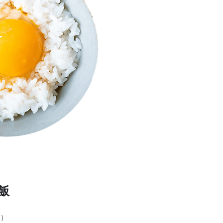
き飯
) ​