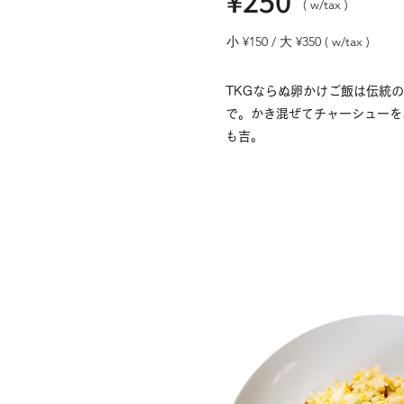
¥250
( w/tax ) ​
小 ¥150 / 大 ¥350 ( w/tax ) ​
TKGならぬ卵かけご飯は伝統の 
で。かき混ぜてチャーシューを
も吉。