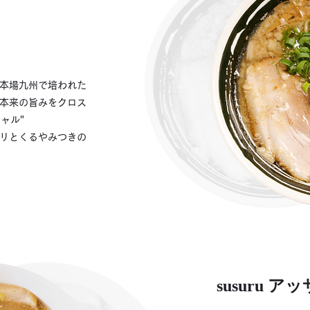
本場九州で培われた
本来の旨みをクロス
シャル"
リとくるやみつきの
susuru ア