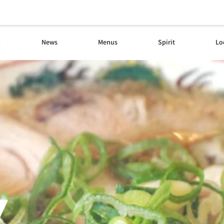
e
News
Menus
Spirit
Lo