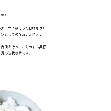
​
x ) ​
のスープに鶏ガラの旨味をブレ
としての"susuru アッサ
も自信を持ってお勧めする奥行
味覚の波状攻撃です。