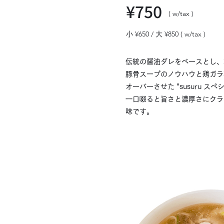
¥750
( w/tax ) ​
小 ¥650 / 大 ¥850 ( w/tax ) ​
伝統の醤油ダレをベースとし、
豚骨スープのノウハウと鶏ガラ
オーバーさせた "susuru スペ
一口啜ると旨さと濃厚さにクラ
味です。