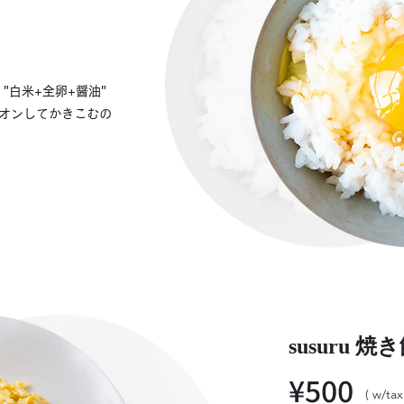
"白米+全卵+醤油"
オンしてかきこむの
susuru 焼
¥500
( w/tax 